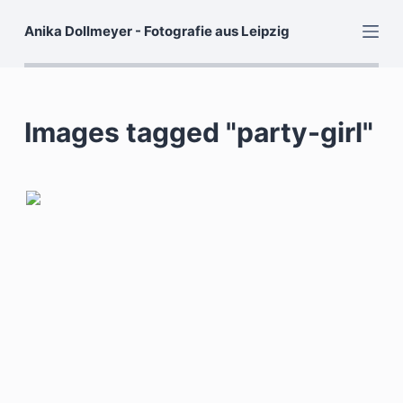
Z
Anika Dollmeyer - Fotografie aus Leipzig
u
m
I
n
Images tagged "party-girl"
h
a
l
t
s
p
r
i
n
g
e
n